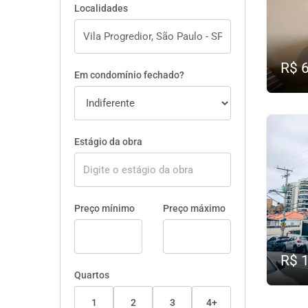
Localidades
R$ 
Em condomínio fechado?
Estágio da obra
Preço mínimo
Preço máximo
R$ 
Quartos
1
2
3
4+