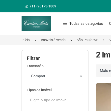
(11) 98173-1809
Página inicial
Todas as categorias
C
Início
Imóveis à venda
São Paulo/SP
V
2 Im
Filtrar
Transação
Ordenar 
Tipos de imóvel