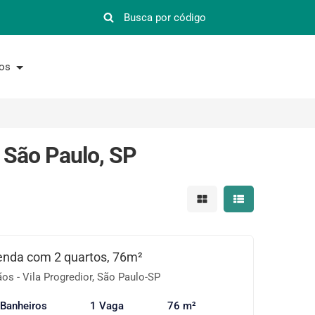
nos
, São Paulo, SP
Mostrar resultados em 
Mostrar resultad
enda com 2 quartos, 76m²
os - Vila Progredior, São Paulo-SP
 Banheiros
1 Vaga
76 m²