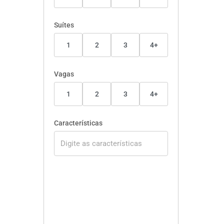
Suítes
1
2
3
4+
Vagas
1
2
3
4+
Características