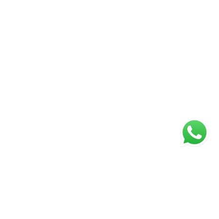
. Cada imóvel tem uma história e cada cliente tem
omisso é oferecer um atendimento transparente,
ado, acompanhando você em todas as etapas da
prazer apresentar este imóvel e mostrar
s seus diferenciais. Seleção Exclusiva | Eunice
tualizado em 11/07/2026.