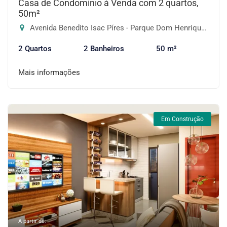
Casa de Condomínio à Venda com 2 quartos,
50m²
Avenida Benedito Isac Píres - Parque Dom Henrique, Embu das Artes-SP
2 Quartos
2 Banheiros
50 m²
Mais informações
Em Construção
A partir de: