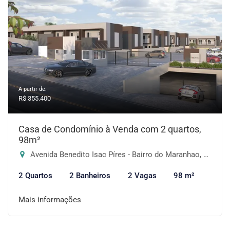
A partir de:
R$ 355.400
Casa de Condomínio à Venda com 2 quartos,
98m²
Avenida Benedito Isac Píres - Bairro do Maranhao, Cotia-SP
2 Quartos
2 Banheiros
2 Vagas
98 m²
Mais informações