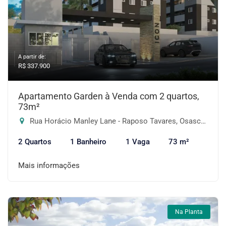
A partir de:
R$ 337.900
Apartamento Garden à Venda com 2 quartos,
73m²
Rua Horácio Manley Lane - Raposo Tavares, Osasco-SP
2 Quartos
1 Banheiro
1 Vaga
73 m²
Mais informações
Na Planta