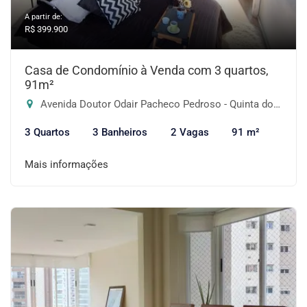
A partir de:
R$ 399.900
Casa de Condomínio à Venda com 3 quartos,
91m²
Avenida Doutor Odair Pacheco Pedroso - Quinta dos Angicos, Cotia-SP
3 Quartos
3 Banheiros
2 Vagas
91 m²
Mais informações