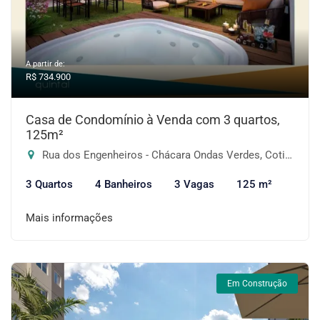
A partir de:
R$ 734.900
Casa de Condomínio à Venda com 3 quartos,
125m²
Rua dos Engenheiros - Chácara Ondas Verdes, Cotia-SP
3 Quartos
4 Banheiros
3 Vagas
125 m²
Mais informações
Em Construção