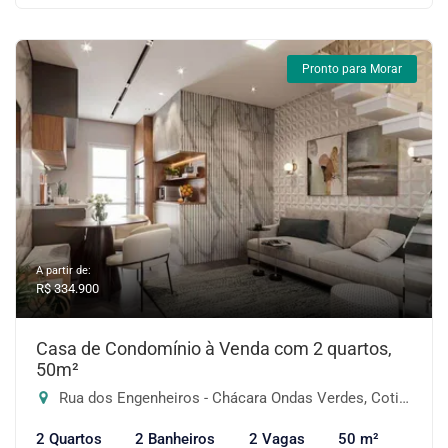
Pronto para Morar
A partir de:
R$ 334.900
Casa de Condomínio à Venda com 2 quartos,
50m²
Rua dos Engenheiros - Chácara Ondas Verdes, Cotia-SP
2 Quartos
2 Banheiros
2 Vagas
50 m²