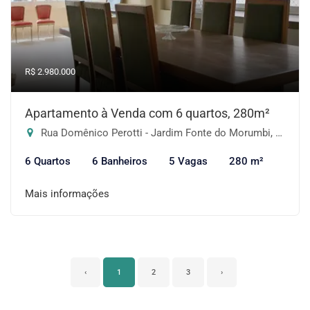
R$ 2.980.000
Apartamento à Venda com 6 quartos, 280m²
Rua Domênico Perotti - Jardim Fonte do Morumbi, São Paulo-SP
6 Quartos
6 Banheiros
5 Vagas
280 m²
Mais informações
‹
1
2
3
›