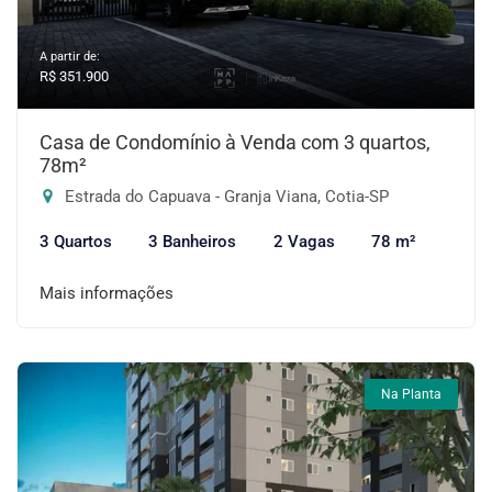
A partir de:
R$ 351.900
Casa de Condomínio à Venda com 3 quartos,
78m²
Estrada do Capuava - Granja Viana, Cotia-SP
3 Quartos
3 Banheiros
2 Vagas
78 m²
Mais informações
Na Planta