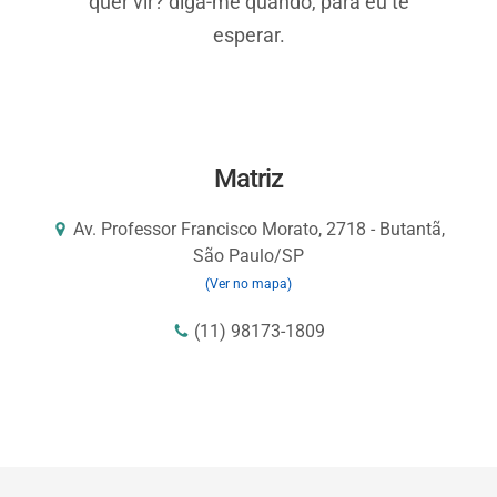
quer vir? diga-me quando, para eu te
esperar.
Matriz
Av. Professor Francisco Morato, 2718 - Butantã,
São Paulo/SP
(Ver no mapa)
(11) 98173-1809