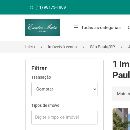
(11) 98173-1809
Página inicial
Todas as categorias
C
Início
Imóveis à venda
São Paulo/SP
J
1 Im
Filtrar
Paul
Transação
Ordenar 
Tipos de imóvel