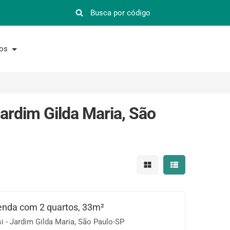
nos
ardim Gilda Maria, São
Mostrar resultados em 
Mostrar resultad
enda com 2 quartos, 33m²
 - Jardim Gilda Maria, São Paulo-SP