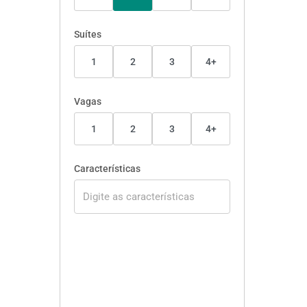
Suítes
1
2
3
4+
Vagas
1
2
3
4+
Características