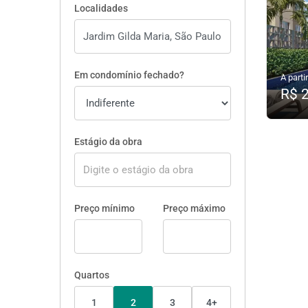
Localidades
Em condomínio fechado?
A partir
R$ 
Estágio da obra
Preço mínimo
Preço máximo
Quartos
1
2
3
4+