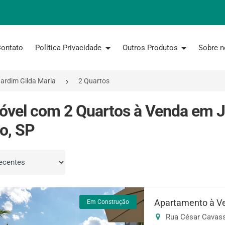
ontato
Política Privacidade
Outros Produtos
Sobre 
ardim Gilda Maria
2 Quartos
óvel com 2 Quartos à Venda em J
o, SP
por
Apartamento à V
Em Construção
Rua César Cavassi