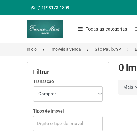
(11) 98173-1809
Página inicial
Todas as categorias
C
Início
Imóveis à venda
São Paulo/SP
0 Im
Filtrar
Transação
Ordenar 
Tipos de imóvel