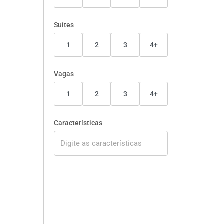
Suítes
1
2
3
4+
Vagas
1
2
3
4+
Características