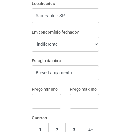
Localidades
Em condomínio fechado?
Estágio da obra
Preço mínimo
Preço máximo
Quartos
1
2
3
4+