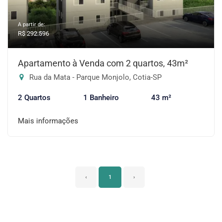
A partir de:
R$ 292.596
Apartamento à Venda com 2 quartos, 43m²
Rua da Mata - Parque Monjolo, Cotia-SP
2 Quartos
1 Banheiro
43 m²
Mais informações
‹
1
›