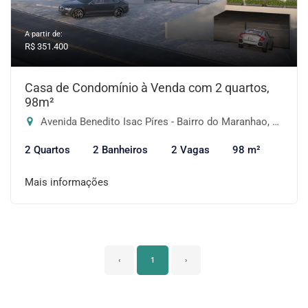
A partir de:
R$ 351.400
Casa de Condomínio à Venda com 2 quartos,
98m²
Avenida Benedito Isac Píres - Bairro do Maranhao, Cotia-SP
2 Quartos
2 Banheiros
2 Vagas
98 m²
Mais informações
‹
1
›