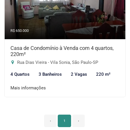
R$ 650.000
Casa de Condomínio à Venda com 4 quartos,
220m²
Rua Dias Vieira - Vila Sonia, São Paulo-SP
4 Quartos
3 Banheiros
2 Vagas
220 m²
Mais informações
‹
1
›