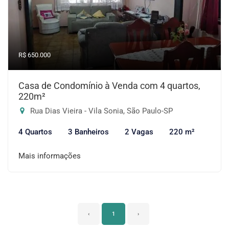
R$ 650.000
Casa de Condomínio à Venda com 4 quartos,
220m²
Rua Dias Vieira - Vila Sonia, São Paulo-SP
4 Quartos
3 Banheiros
2 Vagas
220 m²
Mais informações
‹
1
›