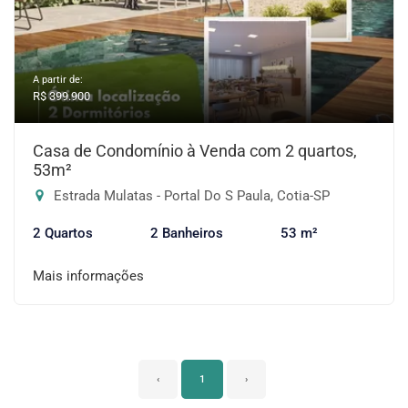
A partir de:
R$ 399.900
Casa de Condomínio à Venda com 2 quartos,
53m²
Estrada Mulatas - Portal Do S Paula, Cotia-SP
2 Quartos
2 Banheiros
53 m²
Mais informações
‹
1
›