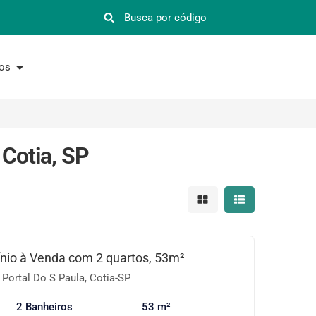
nos
 Cotia, SP
Mostrar resultados em 
Mostrar resultad
io à Venda com 2 quartos, 53m²
 Portal Do S Paula, Cotia-SP
2 Banheiros
53 m²