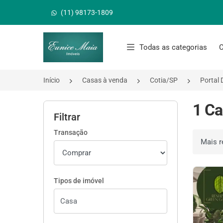
(11) 98173-1809
Página inicial
Todas as categorias
C
Início
Casas à venda
Cotia/SP
Portal 
1 Ca
Filtrar
Transação
Ordenar 
Tipos de imóvel