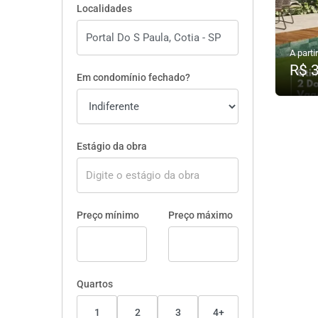
Localidades
A partir
R$ 
Em condomínio fechado?
Estágio da obra
Preço mínimo
Preço máximo
Quartos
1
2
3
4+