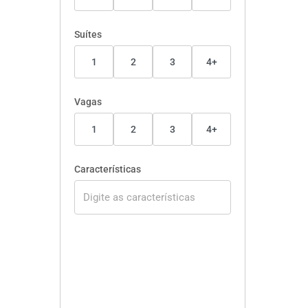
Suítes
1
2
3
4+
Vagas
1
2
3
4+
Características