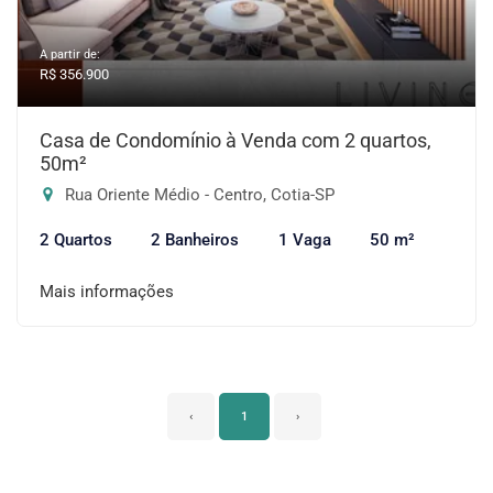
A partir de:
R$ 356.900
Casa de Condomínio à Venda com 2 quartos,
50m²
Rua Oriente Médio - Centro, Cotia-SP
2 Quartos
2 Banheiros
1 Vaga
50 m²
Mais informações
‹
1
›