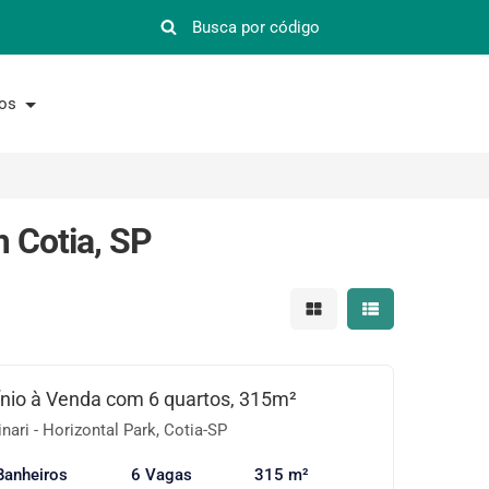
nos
 Cotia, SP
Mostrar resultados em 
Mostrar resultad
io à Venda com 6 quartos, 315m²
ari - Horizontal Park, Cotia-SP
Banheiros
6 Vagas
315 m²