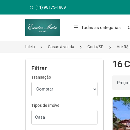
(11) 98173-1809
Página inicial
Todas as categorias
C
Início
Casas à venda
Cotia/SP
Até R$ 
16 C
Filtrar
Transação
Ordenar 
Tipos de imóvel