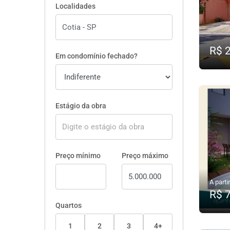
Localidades
R$ 
Em condomínio fechado?
Estágio da obra
Preço mínimo
Preço máximo
A partir
R$ 
Quartos
1
2
3
4+