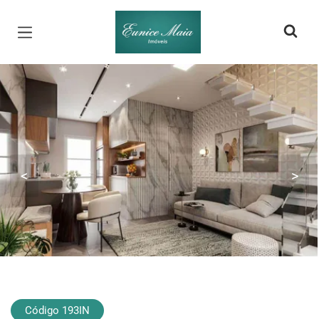
Página inicial
<
>
Código 193IN