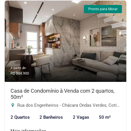
Pronto para Morar
A partir de:
R$ 334.900
Casa de Condomínio à Venda com 2 quartos,
50m²
Rua dos Engenheiros - Chácara Ondas Verdes, Cotia-SP
2 Quartos
2 Banheiros
2 Vagas
50 m²