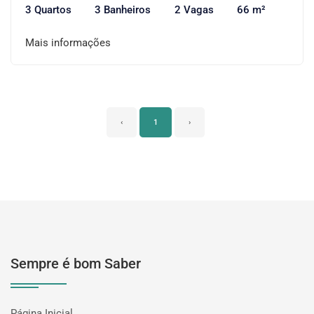
3 Quartos
3 Banheiros
2 Vagas
66 m²
Mais informações
‹
1
›
Sempre é bom Saber
Página Inicial