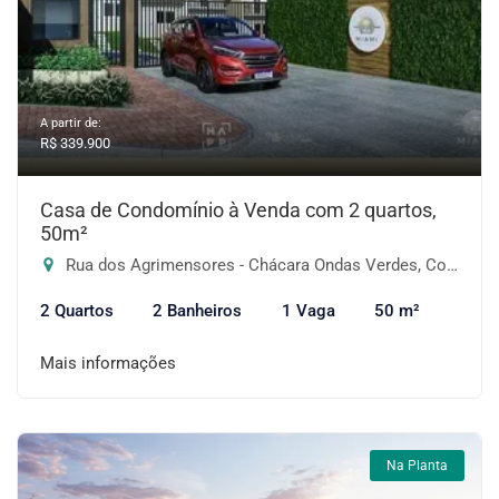
A partir de:
R$ 339.900
Casa de Condomínio à Venda com 2 quartos,
50m²
Rua dos Agrimensores - Chácara Ondas Verdes, Cotia-SP
2 Quartos
2 Banheiros
1 Vaga
50 m²
Mais informações
Na Planta