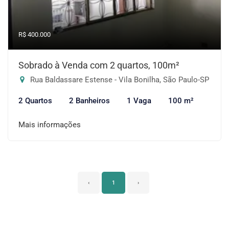
R$ 400.000
Sobrado à Venda com 2 quartos, 100m²
Rua Baldassare Estense - Vila Bonilha, São Paulo-SP
2 Quartos
2 Banheiros
1 Vaga
100 m²
Mais informações
‹
1
›