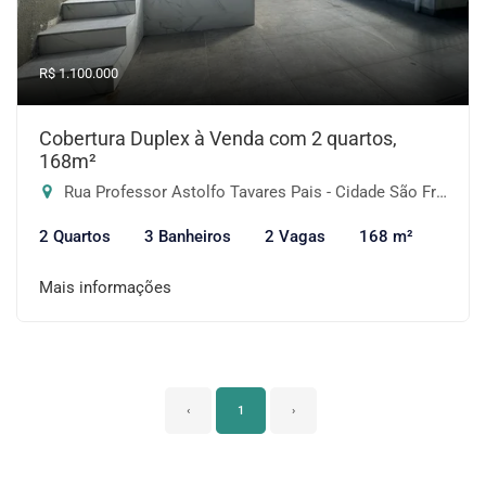
R$ 1.100.000
Cobertura Duplex à Venda com 2 quartos,
168m²
Rua Professor Astolfo Tavares Pais - Cidade São Francisco, São Paulo-SP
2 Quartos
3 Banheiros
2 Vagas
168 m²
Mais informações
‹
1
›