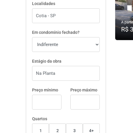
Localidades
A partir
R$ 
Em condomínio fechado?
Estágio da obra
Preço mínimo
Preço máximo
Quartos
1
2
3
4+