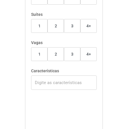
Suítes
1
2
3
4+
Vagas
1
2
3
4+
Características