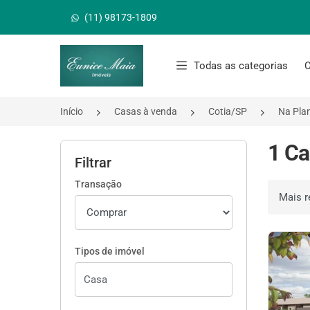
(11) 98173-1809
Página inicial
Todas as categorias
C
Início
Casas à venda
Cotia/SP
Na Pla
1 Ca
Filtrar
Transação
Ordenar 
Tipos de imóvel