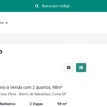
nos
P
Mostrar resultados em 
Mostrar resultad
io à Venda com 2 quartos, 98m²
Isac Píres - Bairro do Maranhao, Cotia-SP
Banheiros
2 Vagas
98 m²