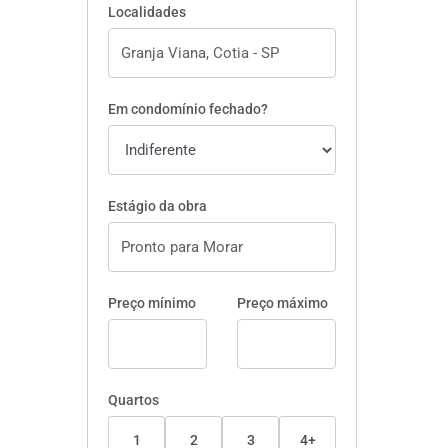
Localidades
Em condomínio fechado?
Estágio da obra
Preço mínimo
Preço máximo
Quartos
1
2
3
4+