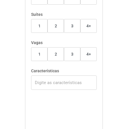
Suítes
1
2
3
4+
Vagas
1
2
3
4+
Características