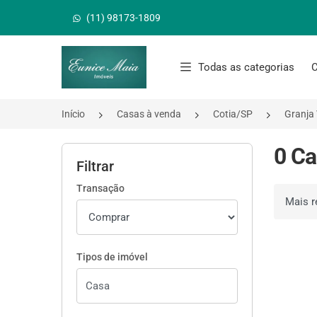
(11) 98173-1809
Página inicial
Todas as categorias
C
Início
Casas à venda
Cotia/SP
Granja
0 Ca
Filtrar
Transação
Ordenar 
Tipos de imóvel