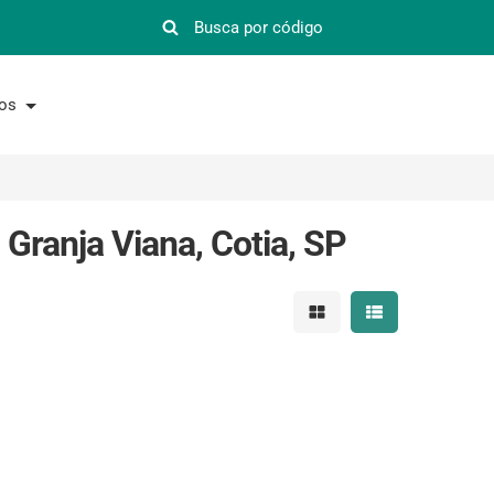
nos
Granja Viana, Cotia, SP
Mostrar resultados em 
Mostrar resultad