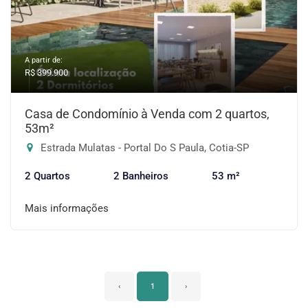
A partir de:
R$ 399.900
Casa de Condomínio à Venda com 2 quartos,
53m²
Estrada Mulatas - Portal Do S Paula, Cotia-SP
2 Quartos
2 Banheiros
53 m²
Mais informações
‹
1
›