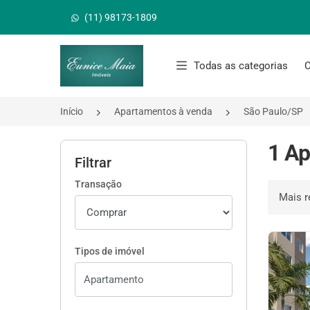
(11) 98173-1809
Página inicial
Todas as categorias
C
Início
Apartamentos à venda
São Paulo/SP
1 Ap
Filtrar
Transação
Ordenar 
Tipos de imóvel