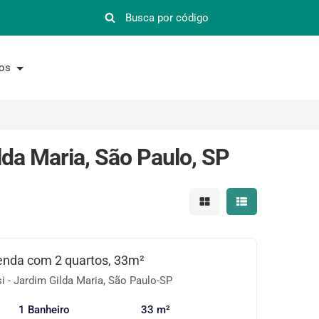
nos
da Maria, São Paulo, SP
Mostrar resultados em 
Mostrar resultad
enda com 2 quartos, 33m²
 - Jardim Gilda Maria, São Paulo-SP
1 Banheiro
33 m²