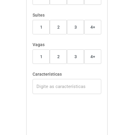
Suítes
1
2
3
4+
Vagas
1
2
3
4+
Características