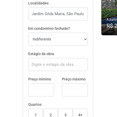
Localidades
A partir
R$ 
Em condomínio fechado?
Estágio da obra
Preço mínimo
Preço máximo
Quartos
1
2
3
4+