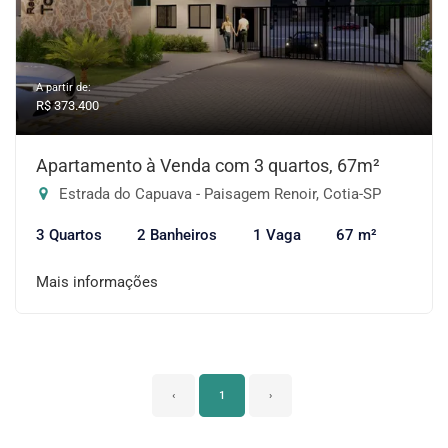
A partir de:
R$ 373.400
Apartamento à Venda com 3 quartos, 67m²
Estrada do Capuava - Paisagem Renoir, Cotia-SP
3 Quartos
2 Banheiros
1 Vaga
67 m²
Mais informações
‹
1
›