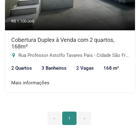
R$ 1.100.000
Cobertura Duplex à Venda com 2 quartos,
168m²
Rua Professor Astolfo Tavares Pais - Cidade São Francisco, São Paulo-SP
2 Quartos
3 Banheiros
2 Vagas
168 m²
Mais informações
‹
1
›