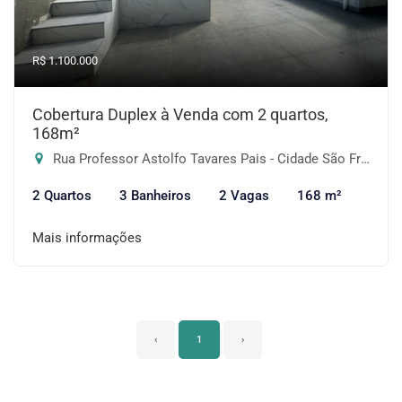
R$ 1.100.000
Cobertura Duplex à Venda com 2 quartos,
168m²
Rua Professor Astolfo Tavares Pais - Cidade São Francisco, São Paulo-SP
2 Quartos
3 Banheiros
2 Vagas
168 m²
Mais informações
‹
1
›