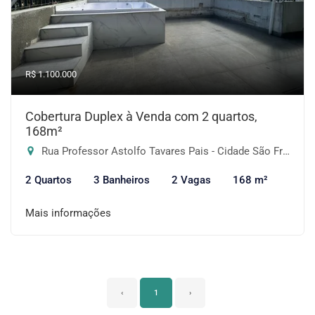
R$ 1.100.000
Cobertura Duplex à Venda com 2 quartos,
168m²
Rua Professor Astolfo Tavares Pais - Cidade São Francisco, São Paulo-SP
2 Quartos
3 Banheiros
2 Vagas
168 m²
Mais informações
‹
1
›