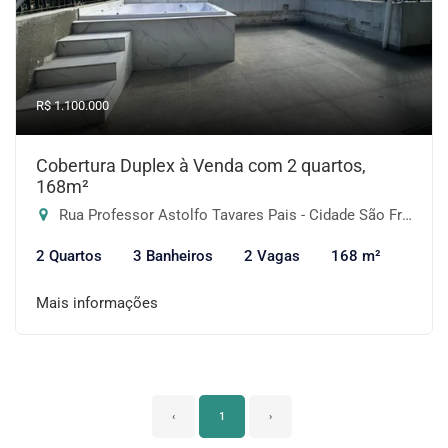
R$ 1.100.000
Cobertura Duplex à Venda com 2 quartos,
168m²
Rua Professor Astolfo Tavares Pais - Cidade São Francisco, São Paulo-SP
2 Quartos
3 Banheiros
2 Vagas
168 m²
Mais informações
‹
1
›