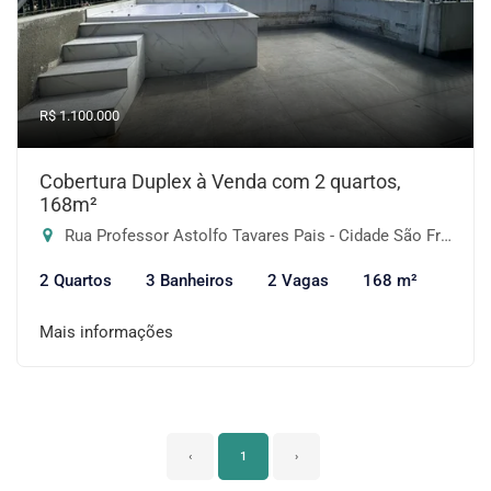
R$ 1.100.000
Cobertura Duplex à Venda com 2 quartos,
168m²
Rua Professor Astolfo Tavares Pais - Cidade São Francisco, São Paulo-SP
2 Quartos
3 Banheiros
2 Vagas
168 m²
Mais informações
‹
1
›