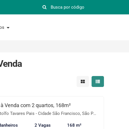
nos
 Venda
Mostrar resultados em 
Mostrar resultad
 à Venda com 2 quartos, 168m²
fo Tavares Pais - Cidade São Francisco, São Paulo-SP
Banheiros
2 Vagas
168 m²