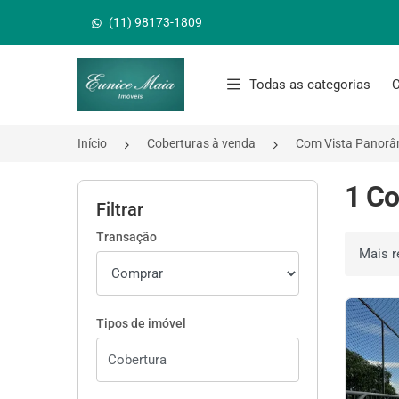
(11) 98173-1809
Página inicial
Todas as categorias
C
Início
Coberturas à venda
Com Vista Panorâ
1 Co
Filtrar
Transação
Ordenar 
Tipos de imóvel