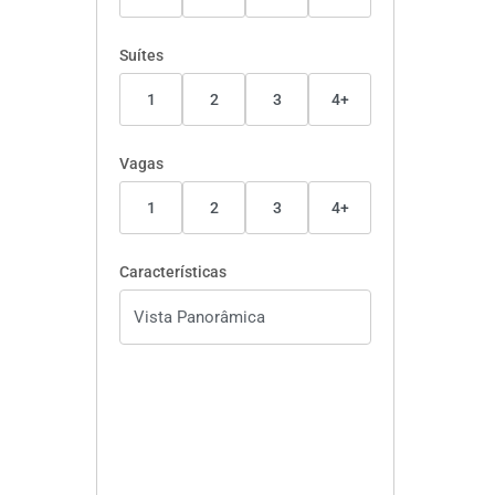
Suítes
1
2
3
4+
Vagas
1
2
3
4+
Características