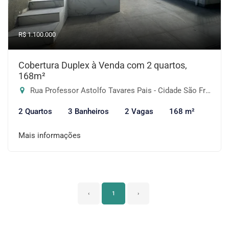
R$ 1.100.000
Cobertura Duplex à Venda com 2 quartos,
168m²
Rua Professor Astolfo Tavares Pais - Cidade São Francisco, São Paulo-SP
2 Quartos
3 Banheiros
2 Vagas
168 m²
Mais informações
‹
1
›