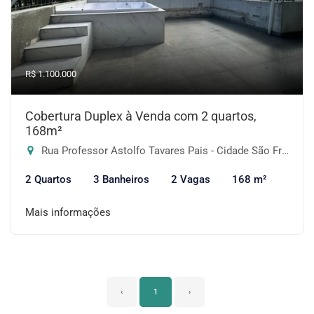
R$ 1.100.000
Cobertura Duplex à Venda com 2 quartos,
168m²
Rua Professor Astolfo Tavares Pais - Cidade São Francisco, São Paulo-SP
2 Quartos
3 Banheiros
2 Vagas
168 m²
Mais informações
‹
1
›