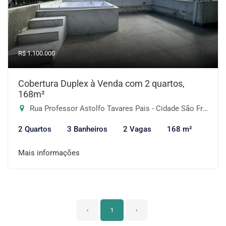
R$ 1.100.000
Cobertura Duplex à Venda com 2 quartos,
168m²
Rua Professor Astolfo Tavares Pais - Cidade São Francisco, São Paulo-SP
2 Quartos
3 Banheiros
2 Vagas
168 m²
Mais informações
‹
1
›