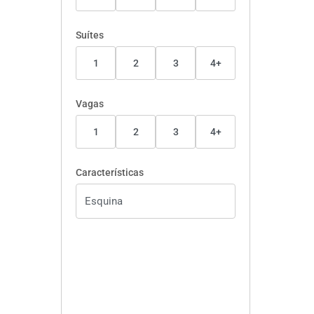
Suítes
1
2
3
4+
Vagas
1
2
3
4+
Características