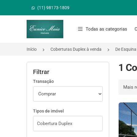
(11) 98173-1809
Página inicial
Todas as categorias
C
Início
Coberturas Duplex à venda
De Esquina
1 Co
Filtrar
Transação
Ordenar 
Tipos de imóvel