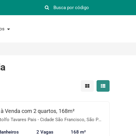
nos
da
Mostrar resultados em 
Mostrar resultad
 à Venda com 2 quartos, 168m²
fo Tavares Pais - Cidade São Francisco, São Paulo-SP
Banheiros
2 Vagas
168 m²