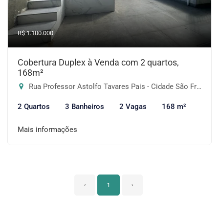
R$ 1.100.000
Cobertura Duplex à Venda com 2 quartos,
168m²
Rua Professor Astolfo Tavares Pais - Cidade São Francisco, São Paulo-SP
2 Quartos
3 Banheiros
2 Vagas
168 m²
Mais informações
‹
1
›