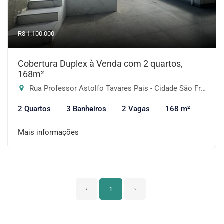
R$ 1.100.000
Cobertura Duplex à Venda com 2 quartos,
168m²
Rua Professor Astolfo Tavares Pais - Cidade São Francisco, São Paulo-SP
2 Quartos
3 Banheiros
2 Vagas
168 m²
Mais informações
‹
1
›