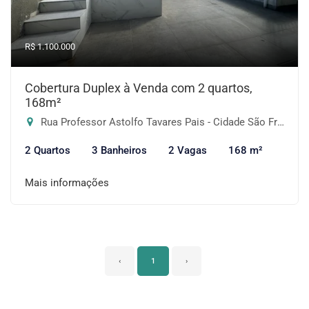
R$ 1.100.000
Cobertura Duplex à Venda com 2 quartos,
168m²
Rua Professor Astolfo Tavares Pais - Cidade São Francisco, São Paulo-SP
2 Quartos
3 Banheiros
2 Vagas
168 m²
Mais informações
‹
1
›