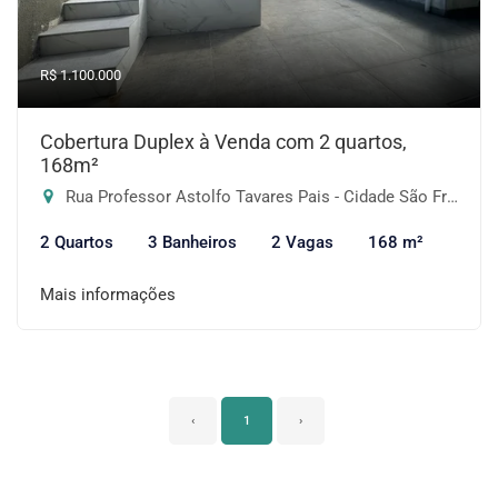
R$ 1.100.000
Cobertura Duplex à Venda com 2 quartos,
168m²
Rua Professor Astolfo Tavares Pais - Cidade São Francisco, São Paulo-SP
2 Quartos
3 Banheiros
2 Vagas
168 m²
Mais informações
‹
1
›