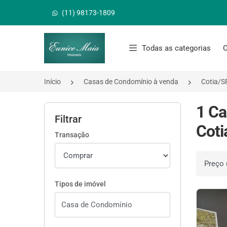
(11) 98173-1809
Página inicial
Todas as categorias
C
Início
Casas de Condomínio à venda
Cotia/S
1 Ca
Filtrar
Coti
Transação
Ordenar 
Tipos de imóvel