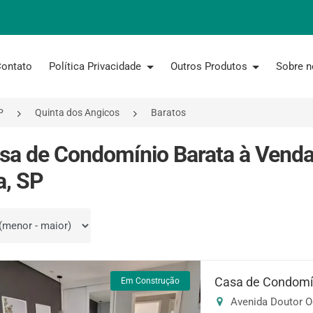
ontato
Política Privacidade
Outros Produtos
Sobre 
P
Quinta dos Angicos
Baratos
sa de Condomínio Barata à Venda
a, SP
por
Casa de Condomín
Em Construção
Avenida Doutor Oda