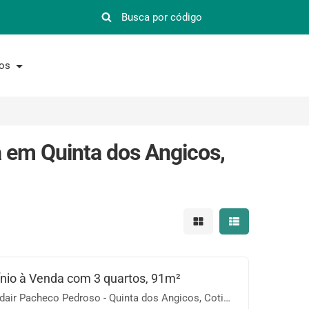
nos
 em Quinta dos Angicos,
Mostrar resultados em 
Mostrar resultad
io à Venda com 3 quartos, 91m²
ir Pacheco Pedroso - Quinta dos Angicos, Cotia-SP