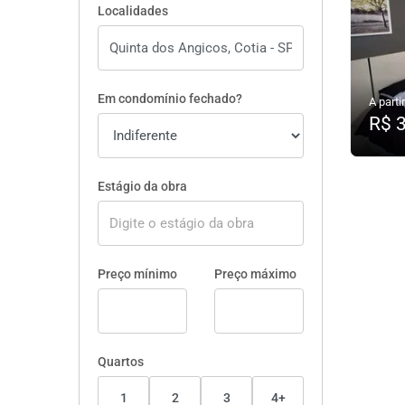
Localidades
Em condomínio fechado?
A partir
R$ 
Estágio da obra
Preço mínimo
Preço máximo
Quartos
1
2
3
4+