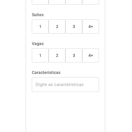
Suítes
1
2
3
4+
Vagas
1
2
3
4+
Características