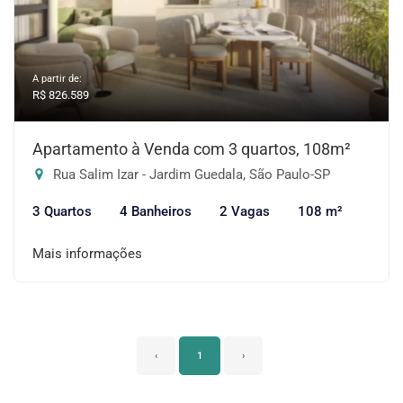
A partir de:
R$ 826.589
Apartamento à Venda com 3 quartos, 108m²
Rua Salim Izar - Jardim Guedala, São Paulo-SP
3 Quartos
4 Banheiros
2 Vagas
108 m²
Mais informações
‹
1
›