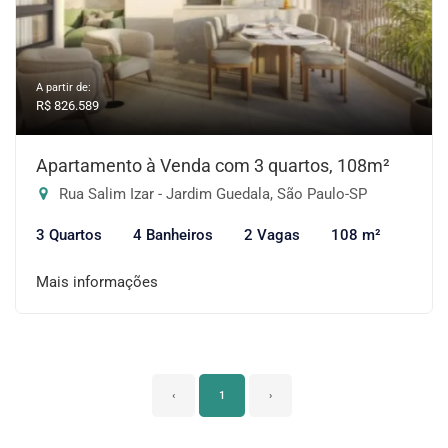
A partir de:
R$ 826.589
Apartamento à Venda com 3 quartos, 108m²
Rua Salim Izar - Jardim Guedala, São Paulo-SP
3 Quartos
4 Banheiros
2 Vagas
108 m²
Mais informações
‹
1
›