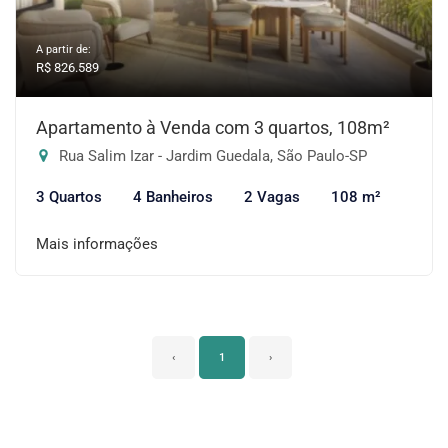
A partir de:
R$ 826.589
Apartamento à Venda com 3 quartos, 108m²
Rua Salim Izar - Jardim Guedala, São Paulo-SP
3 Quartos
4 Banheiros
2 Vagas
108 m²
Mais informações
‹
1
›