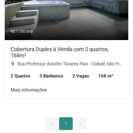
R$ 1.100.000
Cobertura Duplex à Venda com 2 quartos,
168m²
Rua Professor Astolfo Tavares Pais - Cidade São Francisco, São Paulo-SP
2 Quartos
3 Banheiros
2 Vagas
168 m²
Mais informações
‹
1
›