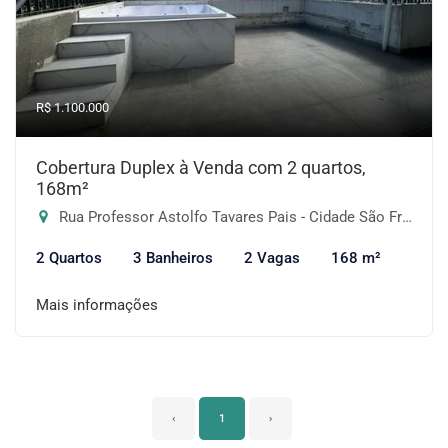
R$ 1.100.000
Cobertura Duplex à Venda com 2 quartos,
168m²
Rua Professor Astolfo Tavares Pais - Cidade São Francisco, São Paulo-SP
2 Quartos
3 Banheiros
2 Vagas
168 m²
Mais informações
‹
1
›