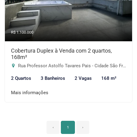
R$ 1.100.000
Cobertura Duplex à Venda com 2 quartos,
168m²
Rua Professor Astolfo Tavares Pais - Cidade São Francisco, São Paulo-SP
2 Quartos
3 Banheiros
2 Vagas
168 m²
Mais informações
‹
1
›