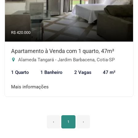
R$ 420.000
Apartamento à Venda com 1 quarto, 47m²
Alameda Tangará - Jardim Barbacena, Cotia-SP
1 Quarto
1 Banheiro
2 Vagas
47 m²
Mais informações
‹
1
›