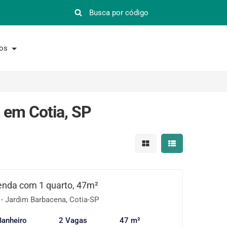
nos
 em Cotia, SP
Mostrar resultados em 
Mostrar resultad
enda com 1 quarto, 47m²
- Jardim Barbacena, Cotia-SP
Banheiro
2 Vagas
47 m²