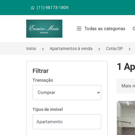
(11) 98173-1809
Página inicial
Todas as categorias
C
Início
Apartamentos à venda
Cotia/SP
1 Ap
Filtrar
Transação
Ordenar 
Tipos de imóvel