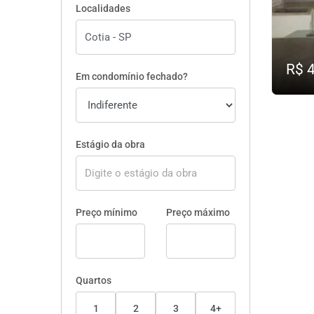
Localidades
R$ 
Em condomínio fechado?
Estágio da obra
Preço mínimo
Preço máximo
Quartos
1
2
3
4+