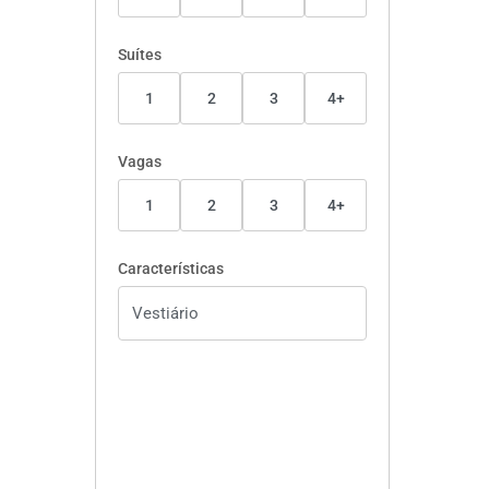
Suítes
1
2
3
4+
Vagas
1
2
3
4+
Características