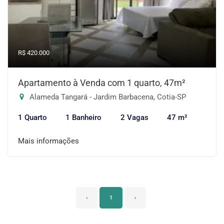
R$ 420.000
Apartamento à Venda com 1 quarto, 47m²
Alameda Tangará - Jardim Barbacena, Cotia-SP
1 Quarto
1 Banheiro
2 Vagas
47 m²
Mais informações
‹
1
›