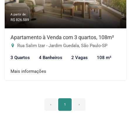
A partir de:
R$ 826.589
Apartamento à Venda com 3 quartos, 108m²
Rua Salim Izar - Jardim Guedala, São Paulo-SP
3 Quartos
4 Banheiros
2 Vagas
108 m²
Mais informações
‹
1
›